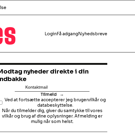
lse
es
Login
Få adgang
Nyhedsbreve
Modtag nyheder direkte i din
indbakke
Tilmeld
Ved at fortsætte accepterer jeg brugervilkår og
databeskyttelse.
Når du tilmelder dig, giver du samtykke til vores
vilkår og brug af dine oplysninger. Afmelding er
mulig når som helst.