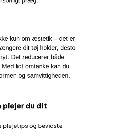
ersonligt præg.
ikke kun om æstetik – det er
længere dit tøj holder, desto
nyt. Det reducerer både
g. Med lidt omtanke kan du
formen og samvittigheden.
 plejer du dit
e plejetips og bevidste