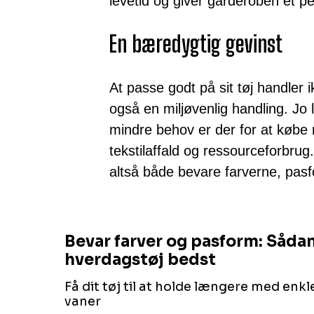
levetid og giver garderoben et p
En bæredygtig gevinst
At passe godt på sit tøj handler 
også en miljøvenlig handling. Jo 
mindre behov er der for at købe 
tekstilaffald og ressourceforbru
altså både bevare farverne, pas
Bevar farver og pasform: Sådan
hverdagstøj bedst
Få dit tøj til at holde længere med enkl
vaner