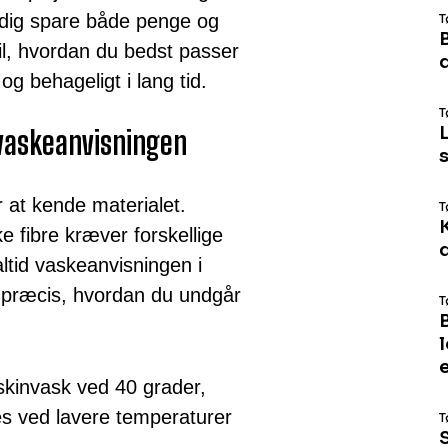
idig spare både penge og
T
til, hvordan du bedst passer
og behageligt i lang tid.
T
L
 vaskeanvisningen
er at kende materialet.
T
e fibre kræver forskellige
ltid vaskeanvisningen i
dig præcis, hvordan du undgår
T
kinvask ved 40 grader,
s ved lavere temperaturer
T