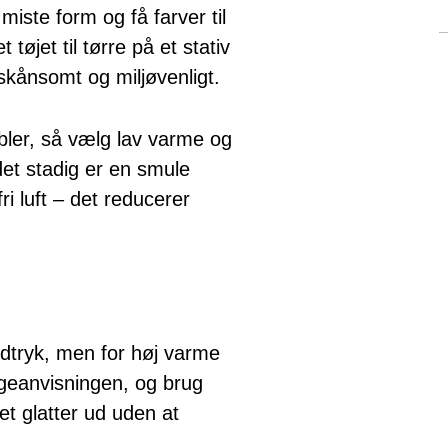
 miste form og få farver til
tøjet til tørre på et stativ
skånsomt og miljøvenligt.
mbler, så vælg lav varme og
det stadig er en smule
fri luft – det reducerer
 udtryk, men for høj varme
ygeanvisningen, og brug
det glatter ud uden at