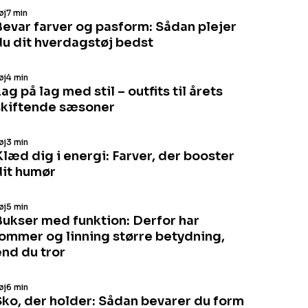
øj
7 min
Bevar farver og pasform: Sådan plejer
du dit hverdagstøj bedst
øj
4 min
ag på lag med stil – outfits til årets
skiftende sæsoner
øj
3 min
Klæd dig i energi: Farver, der booster
dit humør
øj
5 min
Bukser med funktion: Derfor har
lommer og linning større betydning,
end du tror
øj
6 min
Sko, der holder: Sådan bevarer du form