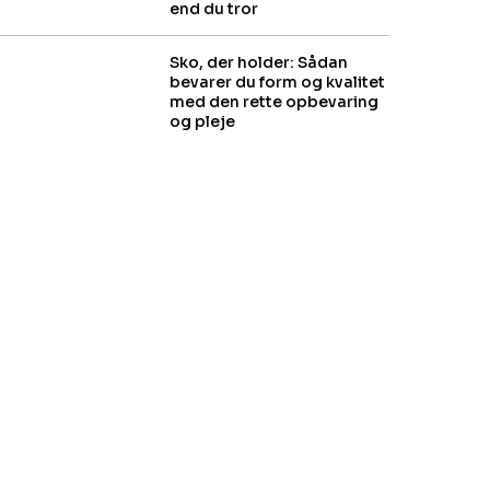
end du tror
Sko, der holder: Sådan
bevarer du form og kvalitet
med den rette opbevaring
og pleje