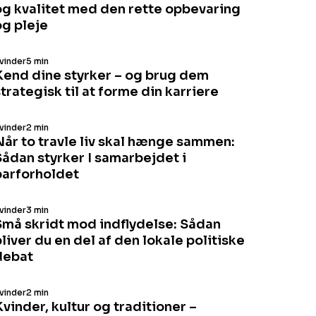
og kvalitet med den rette opbevaring
og pleje
vinder
5 min
Kend dine styrker – og brug dem
trategisk til at forme din karriere
vinder
2 min
Når to travle liv skal hænge sammen:
Sådan styrker I samarbejdet i
parforholdet
vinder
3 min
Små skridt mod indflydelse: Sådan
liver du en del af den lokale politiske
debat
vinder
2 min
vinder, kultur og traditioner –