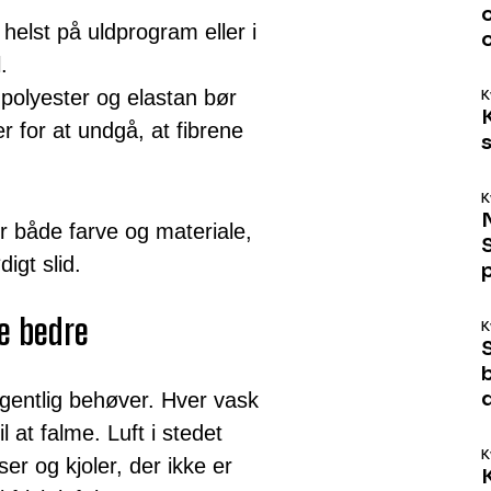
elst på uldprogram eller i
.
olyester og elastan bør
K
 for at undgå, at fibrene
s
K
ter både farve og materiale,
igt slid.
te bedre
K
b
gentlig behøver. Hver vask
il at falme. Luft i stedet
K
ser og kjoler, der ikke er
K