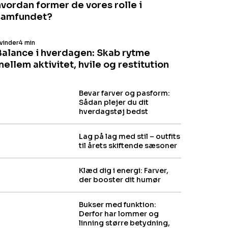
hvordan former de vores rolle i
samfundet?
vinder
4 min
Balance i hverdagen: Skab rytme
ellem aktivitet, hvile og restitution
Bevar farver og pasform:
Sådan plejer du dit
hverdagstøj bedst
Lag på lag med stil – outfits
til årets skiftende sæsoner
Klæd dig i energi: Farver,
der booster dit humør
Bukser med funktion:
Derfor har lommer og
linning større betydning,