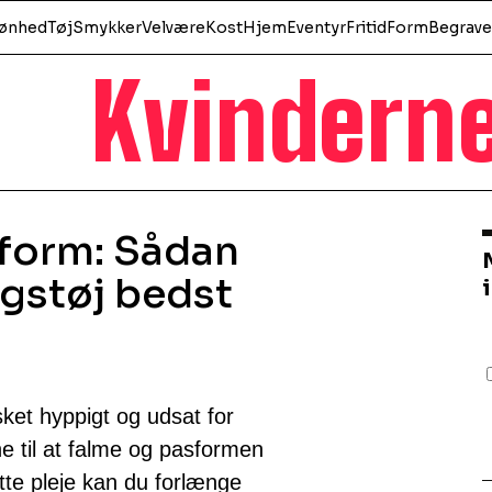
ønhed
Tøj
Smykker
Velvære
Kost
Hjem
Eventyr
Fritid
Form
Begrave
Kvindern
sform: Sådan
agstøj bedst
sket hyppigt og udsat for
ne til at falme og pasformen
tte pleje kan du forlænge