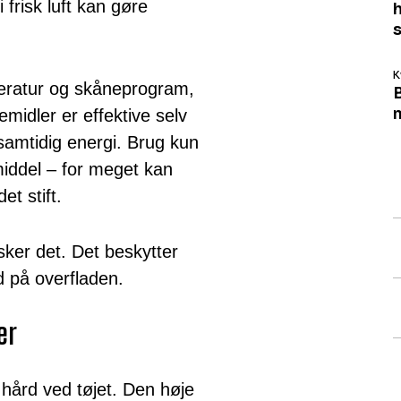
 frisk luft kan gøre
K
peratur og skåneprogram,
m
midler er effektive selv
samtidig energi. Brug kun
ddel – for meget kan
et stift.
sker det. Det beskytter
d på overfladen.
er
hård ved tøjet. Den høje