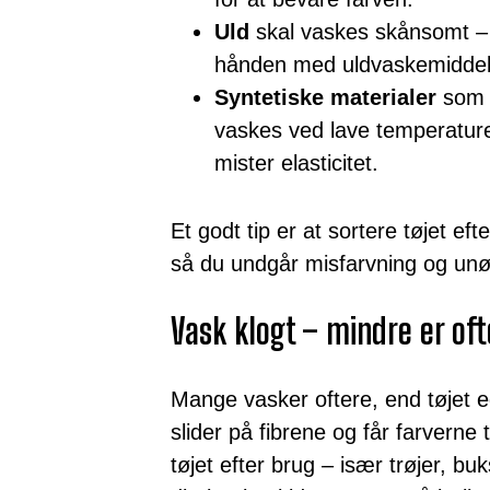
Uld
skal vaskes skånsomt – h
hånden med uldvaskemiddel
Syntetiske materialer
som p
vaskes ved lave temperaturer
mister elasticitet.
Et godt tip er at sortere tøjet ef
så du undgår misfarvning og unød
Vask klogt – mindre er of
Mange vasker oftere, end tøjet e
slider på fibrene og får farverne t
tøjet efter brug – især trøjer, buk