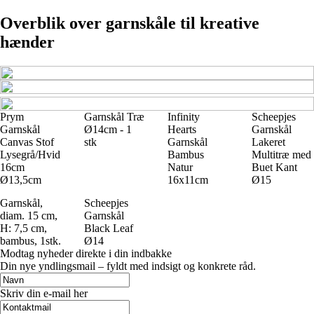
Overblik over garnskåle til kreative
hænder
Prym
Garnskål Træ
Infinity
Scheepjes
Garnskål
Ø14cm - 1
Hearts
Garnskål
Canvas Stof
stk
Garnskål
Lakeret
Lysegrå/Hvid
Bambus
Multitræ med
16cm
Natur
Buet Kant
Ø13,5cm
16x11cm
Ø15
Garnskål,
Scheepjes
diam. 15 cm,
Garnskål
H: 7,5 cm,
Black Leaf
bambus, 1stk.
Ø14
Modtag nyheder direkte i din indbakke
Din nye yndlingsmail – fyldt med indsigt og konkrete råd.
Skriv din e-mail her